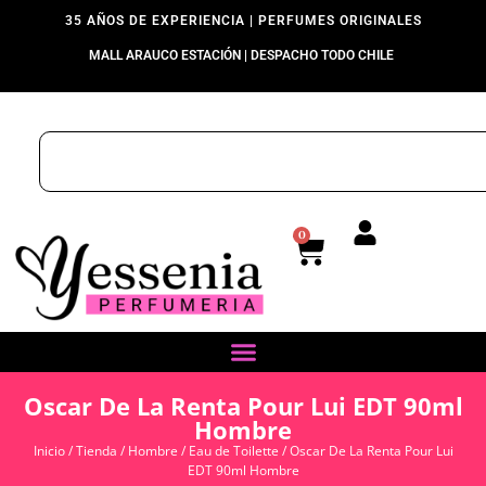
35 AÑOS DE EXPERIENCIA | PERFUMES ORIGINALES
MALL ARAUCO ESTACIÓN | DESPACHO TODO CHILE
0
Oscar De La Renta Pour Lui EDT 90ml
Hombre
Inicio
/
Tienda
/
Hombre
/
Eau de Toilette
/ Oscar De La Renta Pour Lui
EDT 90ml Hombre