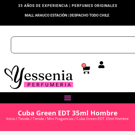
35 AÑOS DE EXPERIENCIA | PERFUMES ORIGINALES
MALL ARAUCO ESTACIÓN | DESPACHO TODO CHILE
0
Cuba Green EDT 35ml Hombre
Inicio
/
Tienda
/
Tienda
/
Mini Fragancias
/ Cuba Green EDT 35ml Hombre