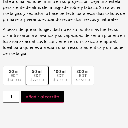
Este aroma, aunque íntimo en su proyección, deja una estela
persistente de almizcle, musgo de roble y tabaco. Su carácter
nostálgico y seductor lo hace perfecto para esos días cálidos de
primavera y verano, evocando recuerdos frescos y naturales.
A pesar de que su longevidad no es su punto más fuerte, su
distintivo aroma a lavanda y su capacidad de ser un pionero en
los aromas acuáticos lo convierten en un clásico atemporal.
Ideal para quienes aprecian una frescura auténtica y un toque
de nostalgia.
30 ml
50 ml
100 ml
200 ml
EDT
EDT
EDT
EDT
$
14.900
$
22.900
$
31.900
$
36.900
Añadir al carrito