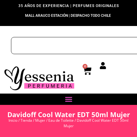
35 AÑOS DE EXPERIENCIA | PERFUMES ORIGINALES
MALL ARAUCO ESTACIÓN | DESPACHO TODO CHILE
0
Davidoff Cool Water EDT 50ml Mujer
Inicio
/
Tienda
/
Mujer
/
Eau de Toilette
/ Davidoff Cool Water EDT 50ml
Mujer