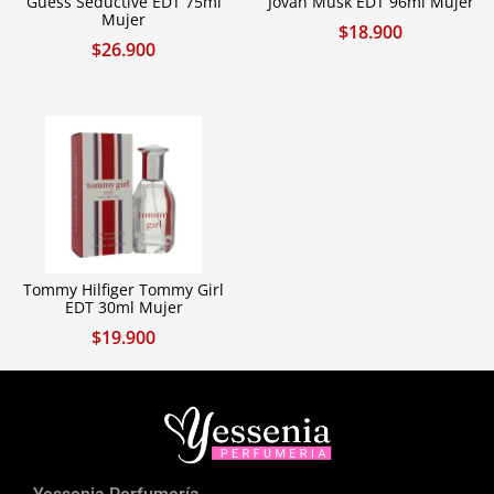
Guess Seductive EDT 75ml
Jovan Musk EDT 96ml Mujer
Mujer
$
18.900
$
26.900
Tommy Hilfiger Tommy Girl
EDT 30ml Mujer
$
19.900