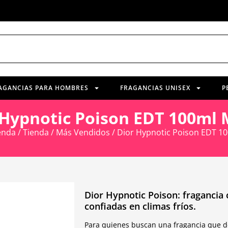
AGANCIAS PARA HOMBRES
FRAGANCIAS UNISEX
P
 Hypnotic Poison EDT 100ml 
enda
/
Tienda
/
Más Vendidos
/ Dior Hypnotic Poison EDT 1
Dior Hypnotic Poison: fragancia 
confiadas en climas fríos.
Para quienes buscan una fragancia que de