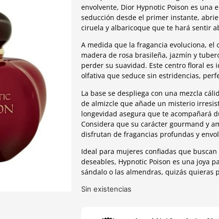
envolvente, Dior Hypnotic Poison es una el
seducción desde el primer instante, abri
ciruela y albaricoque que te hará sentir a
A medida que la fragancia evoluciona, el
madera de rosa brasileña, jazmín y tuber
perder su suavidad. Este centro floral es
olfativa que seduce sin estridencias, perfe
La base se despliega con una mezcla cálid
de almizcle que añade un misterio irresi
longevidad asegura que te acompañará du
Considera que su carácter gourmand y a
disfrutan de fragancias profundas y envol
Ideal para mujeres confiadas que buscan 
deseables, Hypnotic Poison es una joya para
sándalo o las almendras, quizás quieras 
Sin existencias