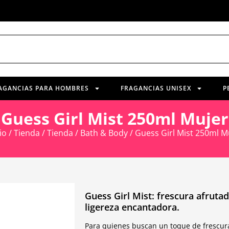
AGANCIAS PARA HOMBRES
FRAGANCIAS UNISEX
P
Guess Girl Mist 250ml Mujer
io
/
Tienda
/
Tienda
/
Bath & Body
/ Guess Girl Mist 250ml M
Guess Girl Mist: frescura afrutad
ligereza encantadora.
Para quienes buscan un toque de frescura 