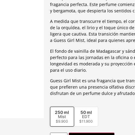
fragancia perfecta. Este perfume comien
y bergamota, que despierta los sentidos c
A medida que transcurre el tiempo, el cor
de la orquídea, el lirio y el toque único d
ligera que cautiva. Esta transición manti
a Guess Girl Mist, ideal para quienes ap
El fondo de vainilla de Madagascar y sánda
perfecto para las jornadas en la oficina o
longevidad es moderada y su proyección e
para el uso diario.
Guess Girl Mist es una fragancia que tran
que prefieren una presencia olfativa disc
disfrutan de un perfume dulce y afrutado,
250 ml
50 ml
Mist
EDT
$
9.900
$
11.900