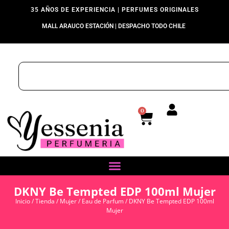
35 AÑOS DE EXPERIENCIA | PERFUMES ORIGINALES
MALL ARAUCO ESTACIÓN | DESPACHO TODO CHILE
0
DKNY Be Tempted EDP 100ml Mujer
Inicio
/
Tienda
/
Mujer
/
Eau de Parfum
/ DKNY Be Tempted EDP 100ml
Mujer