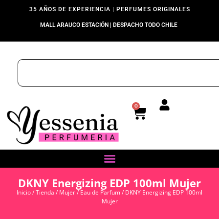
35 AÑOS DE EXPERIENCIA | PERFUMES ORIGINALES
MALL ARAUCO ESTACIÓN | DESPACHO TODO CHILE
0
DKNY Energizing EDP 100ml Mujer
Inicio
/
Tienda
/
Mujer
/
Eau de Parfum
/ DKNY Energizing EDP 100ml
Mujer