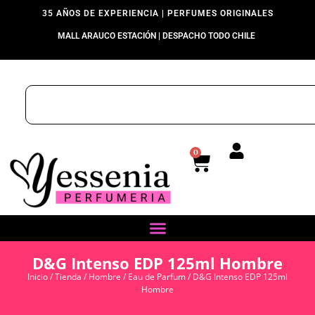
35 AÑOS DE EXPERIENCIA | PERFUMES ORIGINALES
MALL ARAUCO ESTACIÓN | DESPACHO TODO CHILE
0
D&G Intenso EDP 125ml Hombre
Inicio
/
Tienda
/
Hombre
/
Eau de Parfum
/ D&G Intenso EDP 125ml
Hombre