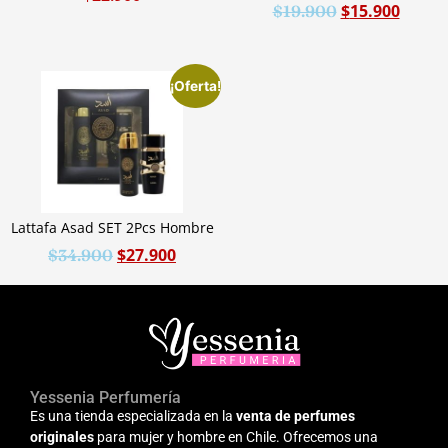
$
15.900
$
19.900
¡Oferta!
Lattafa Asad SET 2Pcs Hombre
$
27.900
$
34.900
Yessenia Perfumería
Es una tienda especializada en la
venta de perfumes
originales
para mujer y hombre en Chile. Ofrecemos una