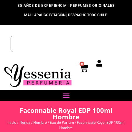
35 AÑOS DE EXPERIENCIA | PERFUMES ORIGINALES
MALL ARAUCO ESTACIÓN | DESPACHO TODO CHILE
0
Faconnable Royal EDP 100ml
Hombre
Inicio
/
Tienda
/
Hombre
/
Eau de Parfum
/ Faconnable Royal EDP 100ml
Hombre