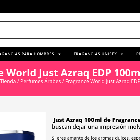
AGANCIAS PARA HOMBRES
FRAGANCIAS UNISEX
P
e World Just Azraq EDP 100
Tienda
/
Perfumes Árabes
/ Fragrance World Just Azraq E
Just Azraq 100ml de Fragranc
buscan dejar una impresión inolv
Si eres amante de los aromas dulces, es