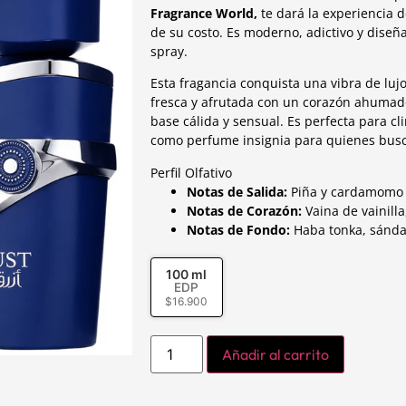
Fragrance World,
te dará la experiencia 
de su costo. Es moderno, adictivo y dise
spray.
Esta fragancia conquista una vibra de lu
fresca y afrutada con un corazón ahumado
base cálida y sensual. Es perfecta para cl
como perfume insignia para quienes bus
Perfil Olfativo
Notas de Salida:
Piña y cardamomo 
Notas de Corazón:
Vaina de vainilla,
Notas de Fondo:
Haba tonka, sándal
100 ml
EDP
$
16.900
Añadir al carrito