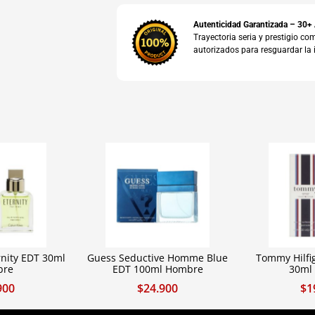
Autenticidad Garantizada – 30+
Trayectoria seria y prestigio 
autorizados para resguardar la 
rnity EDT 30ml
Guess Seductive Homme Blue
Tommy Hilf
bre
EDT 100ml Hombre
30ml
900
$
24.900
$
1