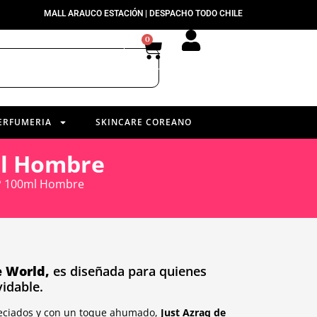
MALL ARAUCO ESTACIÓN | DESPACHO TODO CHILE
0
ERFUMERIA
SKINCARE COREANO
ml Hombre
DP 100ml Hombre
e World,
es diseñada para quienes
idable.
peciados y con un toque ahumado,
Just Azraq de