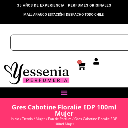
35 AÑOS DE EXPERIENCIA | PERFUMES ORIGINALES
MALL ARAUCO ESTACIÓN | DESPACHO TODO CHILE
0
Gres Cabotine Floralie EDP 100ml
Mujer
Inicio
/
Tienda
/
Mujer
/
Eau de Parfum
/ Gres Cabotine Floralie EDP
100ml Mujer