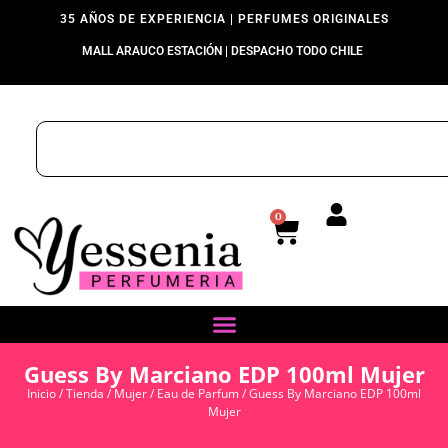
35 AÑOS DE EXPERIENCIA | PERFUMES ORIGINALES
MALL ARAUCO ESTACIÓN | DESPACHO TODO CHILE
0
Guess By Marciano EDP 100ml Mujer
Inicio
/
Tienda
/
Mujer
/
Eau de Parfum
/ Guess By Marciano EDP 100ml
Mujer