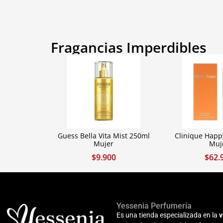
Fragancias Imperdibles
Guess Bella Vita Mist 250ml
Clinique Happ
Mujer
Muj
$
9.900
$
62.
Yessenia Perfumería
Es una tienda especializada en la
v