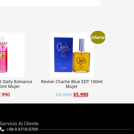
¡Oferta!
t Daily Romance
Revlon Charlie Blue EDT 100ml
50ml Mujer
Mujer
7.990
$
5.990
$
6.990
Servicio Al Cliente
+56 9 3710 3709