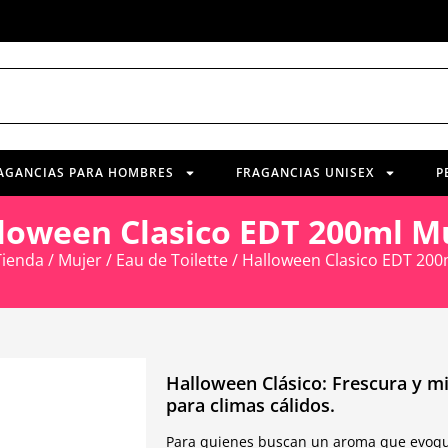
AGANCIAS PARA HOMBRES
FRAGANCIAS UNISEX
P
loween Clasico EDT 200ml M
Tienda
/
Mujer
/
Eau de Toilette
/ Halloween Clasico EDT 200
Halloween Clásico: Frescura y m
para climas cálidos.
Para quienes buscan un aroma que evoque