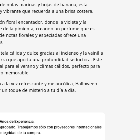
 de notas marinas y hojas de banana, esta
 y vibrante que recuerda a una brisa costera.
n floral encantador, donde la violeta y la
te de la pimienta, creando un perfume que es
de notas florales y especiadas ofrece una
a.
la cálida y dulce gracias al incienso y la vainilla
ra que aporta una profundidad seductora. Este
 para el verano y climas cálidos, perfecto para
ero memorable.
 a la vez refrescante y melancólica, Halloween
 un toque de misterio a tu día a día.
 Años de Experiencia:
comprobado. Trabajamos sólo con proveedores internacionales
integridad de tu compra.