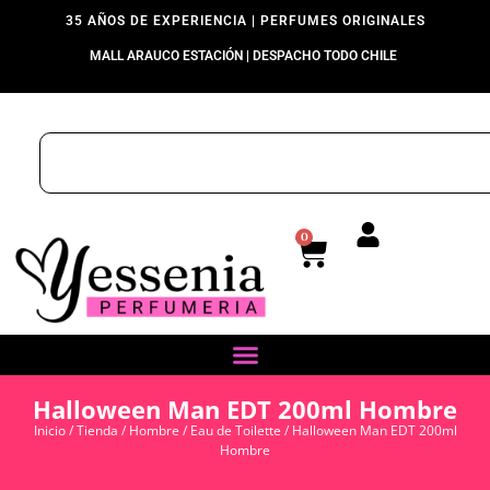
35 AÑOS DE EXPERIENCIA | PERFUMES ORIGINALES
MALL ARAUCO ESTACIÓN | DESPACHO TODO CHILE
0
Halloween Man EDT 200ml Hombre
Inicio
/
Tienda
/
Hombre
/
Eau de Toilette
/ Halloween Man EDT 200ml
Hombre