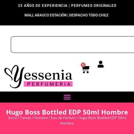
35 AÑOS DE EXPERIENCIA | PERFUMES ORIGINALES
MALL ARAUCO ESTACIÓN | DESPACHO TODO CHILE
0
Hugo Boss Bottled EDP 50ml Hombre
Inicio
/
Tienda
/
Hombre
/
Eau de Parfum
/ Hugo Boss Bottled EDP 50ml
Hombre