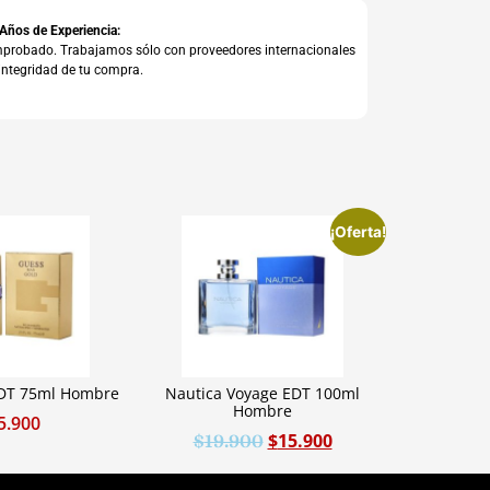
 Años de Experiencia:
comprobado. Trabajamos sólo con proveedores internacionales
integridad de tu compra.
¡Oferta!
EDT 75ml Hombre
Nautica Voyage EDT 100ml
Hombre
5.900
$
15.900
$
19.900