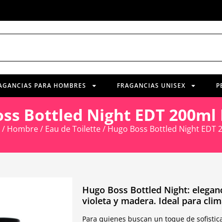
AGANCIAS PARA HOMBRES
FRAGANCIAS UNISEX
P
ss Bottled Night EDT 200m
/
Hombre
/
Eau de Toilette
/ Hugo Boss Bottled Night EDT
Hugo Boss Bottled Night: elegan
violeta y madera. Ideal para clim
Para quienes buscan un toque de sofistica