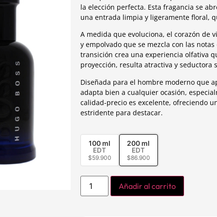
la elección perfecta. Esta fragancia se a
una entrada limpia y ligeramente floral, 
A medida que evoluciona, el corazón de vi
y empolvado que se mezcla con las notas 
transición crea una experiencia olfativa
proyección, resulta atractiva y seductora 
Diseñada para el hombre moderno que apre
adapta bien a cualquier ocasión, especialm
calidad-precio es excelente, ofreciendo u
estridente para destacar.
100 ml
200 ml
EDT
EDT
$
59.900
$
86.900
Añadir al carrito