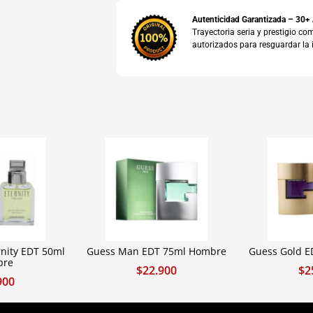
Autenticidad Garantizada – 30+
Trayectoria seria y prestigio 
autorizados para resguardar la 
rnity EDT 50ml
Guess Man EDT 75ml Hombre
Guess Gold 
bre
$
22.900
$
2
900