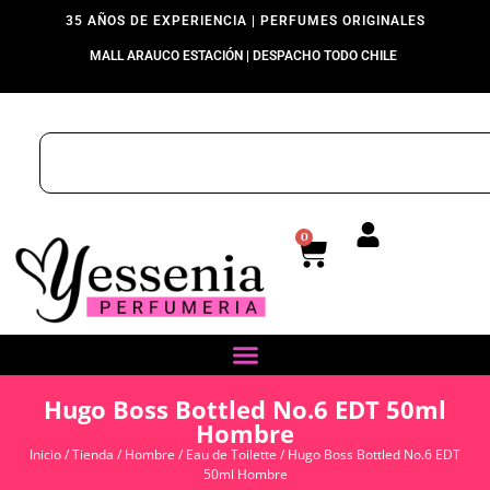
35 AÑOS DE EXPERIENCIA | PERFUMES ORIGINALES
MALL ARAUCO ESTACIÓN | DESPACHO TODO CHILE
0
Hugo Boss Bottled No.6 EDT 50ml
Hombre
Inicio
/
Tienda
/
Hombre
/
Eau de Toilette
/ Hugo Boss Bottled No.6 EDT
50ml Hombre