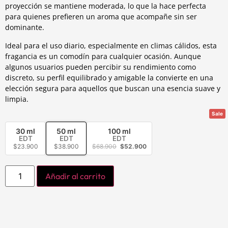
proyección se mantiene moderada, lo que la hace perfecta
para quienes prefieren un aroma que acompañe sin ser
dominante.
Ideal para el uso diario, especialmente en climas cálidos, esta
fragancia es un comodín para cualquier ocasión. Aunque
algunos usuarios pueden percibir su rendimiento como
discreto, su perfil equilibrado y amigable la convierte en una
elección segura para aquellos que buscan una esencia suave y
limpia.
Sale
30 ml
50 ml
100 ml
EDT
EDT
EDT
$
23.900
$
38.900
$
68.900
$
52.900
Añadir al carrito