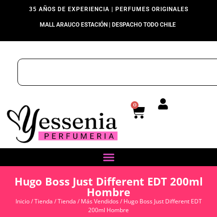
35 AÑOS DE EXPERIENCIA | PERFUMES ORIGINALES
MALL ARAUCO ESTACIÓN | DESPACHO TODO CHILE
0
Hugo Boss Just Different EDT 200ml
Hombre
Inicio
/
Tienda
/
Tienda
/
Más Vendidos
/ Hugo Boss Just Different EDT
200ml Hombre