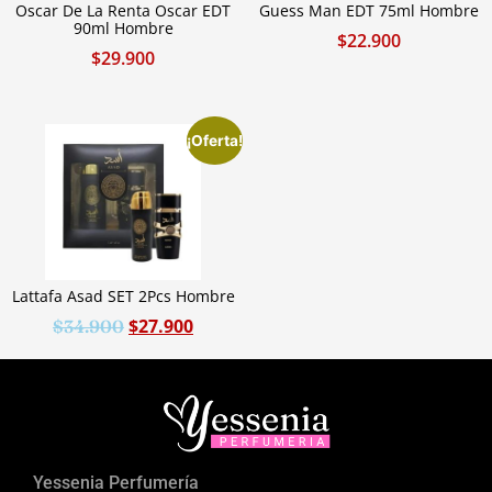
Oscar De La Renta Oscar EDT
Guess Man EDT 75ml Hombre
90ml Hombre
$
22.900
$
29.900
¡Oferta!
Lattafa Asad SET 2Pcs Hombre
$
27.900
$
34.900
Yessenia Perfumería