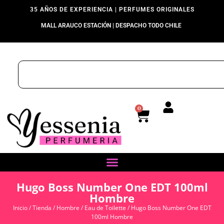
35 AÑOS DE EXPERIENCIA | PERFUMES ORIGINALES
MALL ARAUCO ESTACIÓN | DESPACHO TODO CHILE
0
Hugo Boss Number One EDT 100ml
Hombre
Inicio
/
Tienda
/
Hombre
/
Eau de Toilette
/ Hugo Boss Number One EDT
100ml Hombre