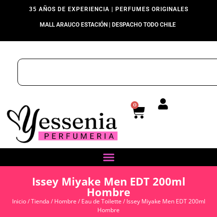
35 AÑOS DE EXPERIENCIA | PERFUMES ORIGINALES
MALL ARAUCO ESTACIÓN | DESPACHO TODO CHILE
0
Issey Miyake Men EDT 200ml
Hombre
Inicio
/
Tienda
/
Hombre
/
Eau de Toilette
/ Issey Miyake Men EDT 200ml
Hombre