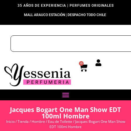
35 AÑOS DE EXPERIENCIA | PERFUMES ORIGINALES
MALL ARAUCO ESTACIÓN | DESPACHO TODO CHILE
0
Jacques Bogart One Man Show EDT
100ml Hombre
Inicio
/
Tienda
/
Hombre
/
Eau de Toilette
/ Jacques Bogart One Man Show
EDT 100ml Hombre