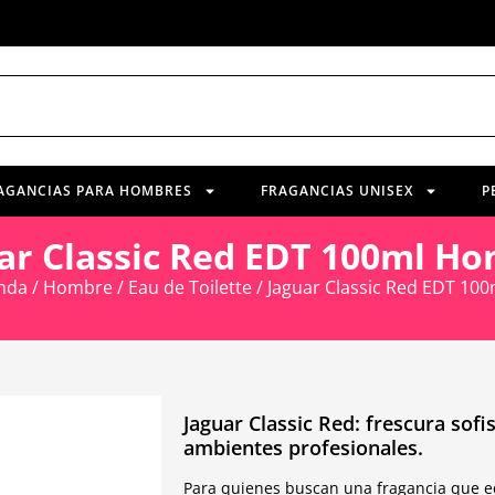
AGANCIAS PARA HOMBRES
FRAGANCIAS UNISEX
P
ar Classic Red EDT 100ml H
nda
/
Hombre
/
Eau de Toilette
/ Jaguar Classic Red EDT 10
Jaguar Classic Red: frescura sof
ambientes profesionales.
Para quienes buscan una fragancia que equ