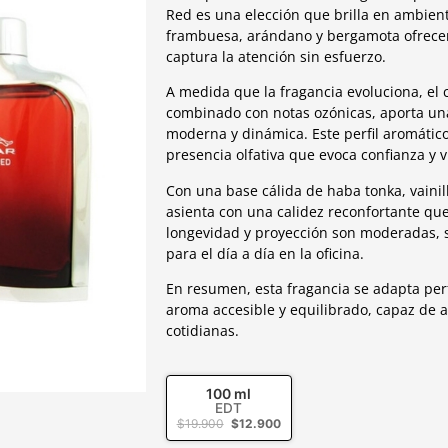
Red es una elección que brilla en ambien
frambuesa, arándano y bergamota ofrece
captura la atención sin esfuerzo.
A medida que la fragancia evoluciona, el
combinado con notas ozónicas, aporta una
moderna y dinámica. Este perfil aromático
presencia olfativa que evoca confianza y v
Con una base cálida de haba tonka, vainill
asienta con una calidez reconfortante qu
longevidad y proyección son moderadas, su
para el día a día en la oficina.
En resumen, esta fragancia se adapta pe
aroma accesible y equilibrado, capaz de 
cotidianas.
100 ml
EDT
$
19.900
$
12.900