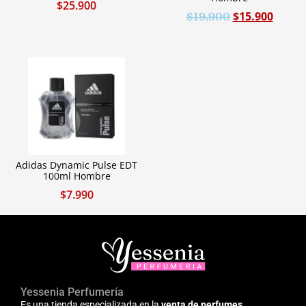
$
25.900
$
15.900
$
19.900
Adidas Dynamic Pulse EDT
100ml Hombre
$
7.990
Yessenia Perfumería
Es una tienda especializada en la
venta de perfumes