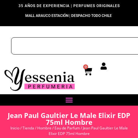
35 AÑOS DE EXPERIENCIA | PERFUMES ORIGINALES
MALL ARAUCO ESTACIÓN | DESPACHO TODO CHILE
0
Jean Paul Gaultier Le Male Elixir EDP
75ml Hombre
Inicio
/
Tienda
/
Hombre
/
Eau de Parfum
/ Jean Paul Gaultier Le Male
Elixir EDP 75ml Hombre