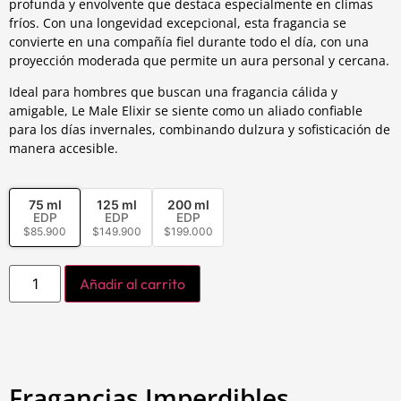
profunda y envolvente que destaca especialmente en climas
fríos. Con una longevidad excepcional, esta fragancia se
convierte en una compañía fiel durante todo el día, con una
proyección moderada que permite un aura personal y cercana.
Ideal para hombres que buscan una fragancia cálida y
amigable, Le Male Elixir se siente como un aliado confiable
para los días invernales, combinando dulzura y sofisticación de
manera accesible.
75 ml
125 ml
200 ml
EDP
EDP
EDP
$
85.900
$
149.900
$
199.000
Añadir al carrito
Fragancias Imperdibles