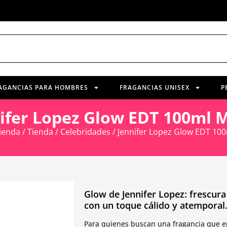
AGANCIAS PARA HOMBRES
FRAGANCIAS UNISEX
P
ifer Lopez Glow EDT 100ml 
ienda
/
Tienda
/
Celebridades
/ Jennifer Lopez Glow EDT 10
Glow de Jennifer Lopez: frescura 
con un toque cálido y atemporal
Para quienes buscan una fragancia que en