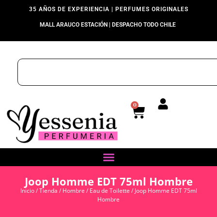
35 AÑOS DE EXPERIENCIA | PERFUMES ORIGINALES
MALL ARAUCO ESTACIÓN | DESPACHO TODO CHILE
0
Joop Homme EDT 75ml Hombre
Inicio
/
Tienda
/
Hombre
/
Eau de Toilette
/ Joop Homme EDT 75ml
Hombre