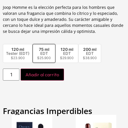
Joop Homme es la elección perfecta para los hombres que
valoran una fragancia que combina lo cítrico y lo especiado,
con un toque dulce y amaderado. Su carácter amigable y
cercano lo hace ideal para aquellos momentos casuales donde
se busca dejar una impresión cálida y optimista.
120 ml
75 ml
120 ml
200 ml
Tester (EDT)
EDT
EDT
EDT
$
23.900
$
25.900
$
29.900
$
38.900
Añadir al carrito
Fragancias Imperdibles