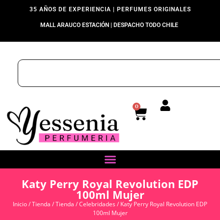
35 AÑOS DE EXPERIENCIA | PERFUMES ORIGINALES
MALL ARAUCO ESTACIÓN | DESPACHO TODO CHILE
0
Katy Perry Royal Revolution EDP
100ml Mujer
Inicio
/
Tienda
/
Tienda
/
Celebridades
/ Katy Perry Royal Revolution EDP
100ml Mujer