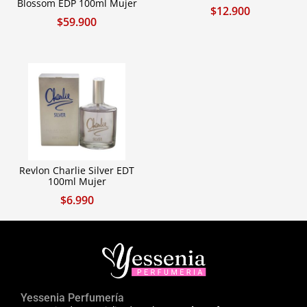
Blossom EDP 100ml Mujer
$
12.900
$
59.900
Revlon Charlie Silver EDT
100ml Mujer
$
6.990
Yessenia Perfumería