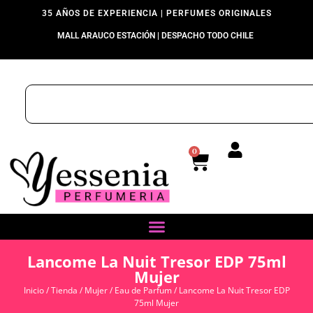
35 AÑOS DE EXPERIENCIA | PERFUMES ORIGINALES
MALL ARAUCO ESTACIÓN | DESPACHO TODO CHILE
0
Lancome La Nuit Tresor EDP 75ml
Mujer
Inicio
/
Tienda
/
Mujer
/
Eau de Parfum
/ Lancome La Nuit Tresor EDP
75ml Mujer