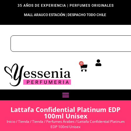
35 AÑOS DE EXPERIENCIA | PERFUMES ORIGINALES
MALL ARAUCO ESTACIÓN | DESPACHO TODO CHILE
0
Lattafa Confidential Platinum EDP
100ml Unisex
Inicio
/
Tienda
/
Tienda
/
Perfumes Árabes
/ Lattafa Confidential Platinum
EDP 100ml Unisex