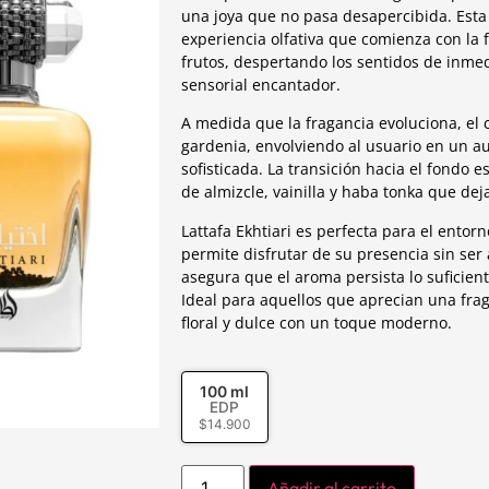
una joya que no pasa desapercibida. Esta
experiencia olfativa que comienza con la 
frutos, despertando los sentidos de inmed
sensorial encantador.
A medida que la fragancia evoluciona, el 
gardenia, envolviendo al usuario en un au
sofisticada. La transición hacia el fondo
de almizcle, vainilla y haba tonka que de
Lattafa Ekhtiari es perfecta para el ento
permite disfrutar de su presencia sin se
asegura que el aroma persista lo suficien
Ideal para aquellos que aprecian una fr
floral y dulce con un toque moderno.
100 ml
EDP
$
14.900
Añadir al carrito