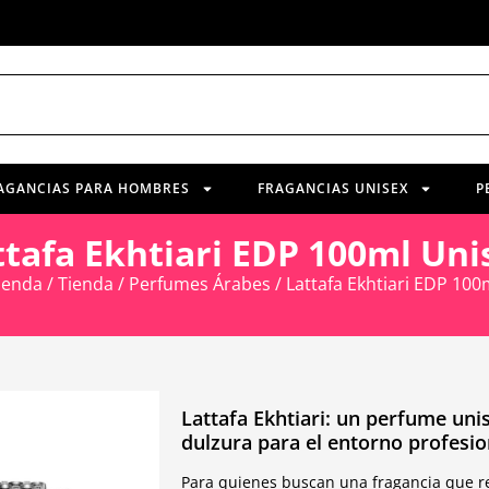
AGANCIAS PARA HOMBRES
FRAGANCIAS UNISEX
P
ttafa Ekhtiari EDP 100ml Uni
ienda
/
Tienda
/
Perfumes Árabes
/ Lattafa Ekhtiari EDP 100
Lattafa Ekhtiari: un perfume uni
dulzura para el entorno profesio
Para quienes buscan una fragancia que re