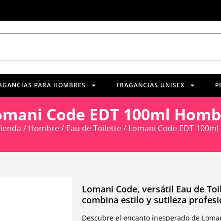
AGANCIAS PARA HOMBRES
FRAGANCIAS UNISEX
P
omani Code EDT 100ml Homb
Tienda
/
Hombre
/
Eau de Toilette
/ Lomani Code EDT 100m
Lomani Code, versátil Eau de Toil
combina estilo y sutileza profesi
Descubre el encanto inesperado de Lomani