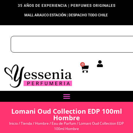
35 AÑOS DE EXPERIENCIA | PERFUMES ORIGINALES
MALL ARAUCO ESTACIÓN | DESPACHO TODO CHILE
0
Lomani Oud Collection EDP 100ml
Hombre
Inicio
/
Tienda
/
Hombre
/
Eau de Parfum
/ Lomani Oud Collection EDP
100ml Hombre