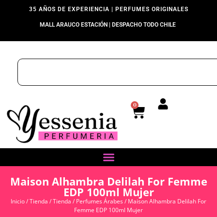
35 AÑOS DE EXPERIENCIA | PERFUMES ORIGINALES
MALL ARAUCO ESTACIÓN | DESPACHO TODO CHILE
0
Maison Alhambra Delilah For Femme
EDP 100ml Mujer
Inicio
/
Tienda
/
Tienda
/
Perfumes Árabes
/ Maison Alhambra Delilah For
Femme EDP 100ml Mujer