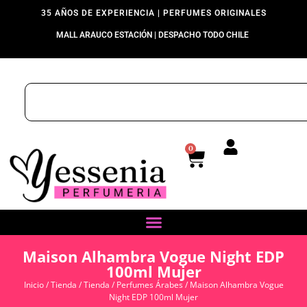
35 AÑOS DE EXPERIENCIA | PERFUMES ORIGINALES
MALL ARAUCO ESTACIÓN | DESPACHO TODO CHILE
0
Maison Alhambra Vogue Night EDP
100ml Mujer
Inicio
/
Tienda
/
Tienda
/
Perfumes Árabes
/ Maison Alhambra Vogue
Night EDP 100ml Mujer