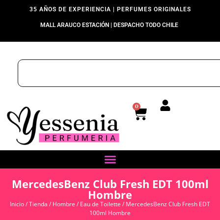
35 AÑOS DE EXPERIENCIA | PERFUMES ORIGINALES
MALL ARAUCO ESTACIÓN | DESPACHO TODO CHILE
0
MercedesBenz Club Fresh EDT 100ml
Hombre
Inicio
/
Tienda
/
Hombre
/
Eau de Toilette
/ MercedesBenz Club Fresh EDT
100ml Hombre