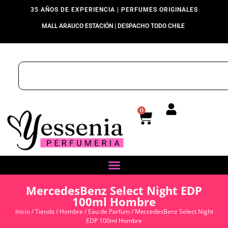
35 AÑOS DE EXPERIENCIA | PERFUMES ORIGINALES
MALL ARAUCO ESTACIÓN | DESPACHO TODO CHILE
0
MercedesBenz Select Night EDP
100ml Hombre
Inicio
/
Tienda
/
Hombre
/
Eau de Parfum
/ MercedesBenz Select Night
EDP 100ml Hombre