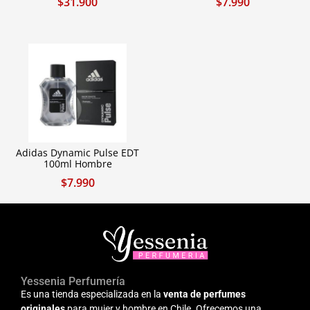
$
31.900
$
7.990
Adidas Dynamic Pulse EDT
100ml Hombre
$
7.990
Yessenia Perfumería
Es una tienda especializada en la
venta de perfumes
originales
para mujer y hombre en Chile. Ofrecemos una