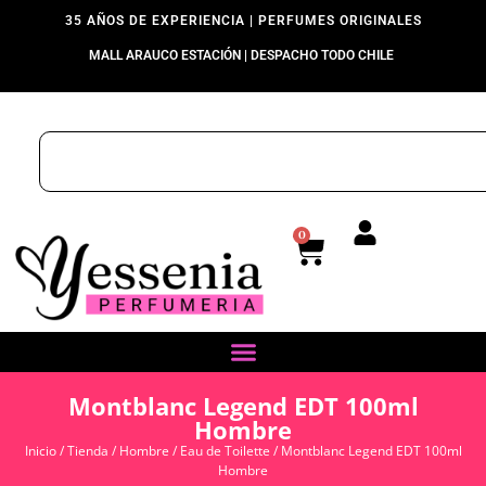
35 AÑOS DE EXPERIENCIA | PERFUMES ORIGINALES
MALL ARAUCO ESTACIÓN | DESPACHO TODO CHILE
0
Montblanc Legend EDT 100ml
Hombre
Inicio
/
Tienda
/
Hombre
/
Eau de Toilette
/ Montblanc Legend EDT 100ml
Hombre