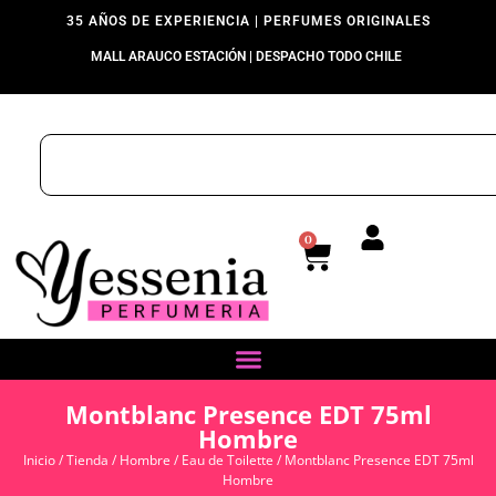
35 AÑOS DE EXPERIENCIA | PERFUMES ORIGINALES
MALL ARAUCO ESTACIÓN | DESPACHO TODO CHILE
0
Montblanc Presence EDT 75ml
Hombre
Inicio
/
Tienda
/
Hombre
/
Eau de Toilette
/ Montblanc Presence EDT 75ml
Hombre