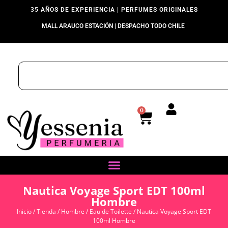
35 AÑOS DE EXPERIENCIA | PERFUMES ORIGINALES
MALL ARAUCO ESTACIÓN | DESPACHO TODO CHILE
0
Nautica Voyage Sport EDT 100ml
Hombre
Inicio
/
Tienda
/
Hombre
/
Eau de Toilette
/ Nautica Voyage Sport EDT
100ml Hombre