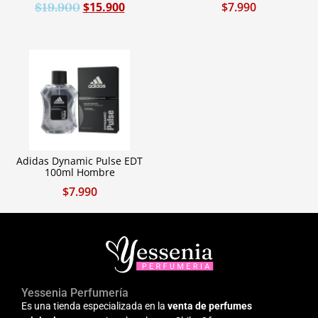
$
15.900
$
7.990
$
19.900
Adidas Dynamic Pulse EDT
100ml Hombre
$
7.990
Yessenia Perfumería
Es una tienda especializada en la
venta de perfumes