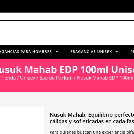
AGANCIAS PARA HOMBRES
FRAGANCIAS UNISEX
P
usuk Mahab EDP 100ml Unis
/
Tienda
/
Unisex
/
Eau de Parfum
/ Nusuk Mahab EDP 100ml
Nusuk Mahab: Equilibrio perfect
cálidas y sofisticadas en cada fas
Para quienes buscan una experiencia olfat