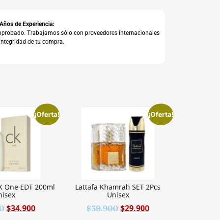
 Años de Experiencia:
comprobado. Trabajamos sólo con proveedores internacionales
integridad de tu compra.
¡Oferta!
¡Oferta!
CK One EDT 200ml
Lattafa Khamrah SET 2Pcs
nisex
Unisex
$
34.900
$
29.900
0
$
39.900