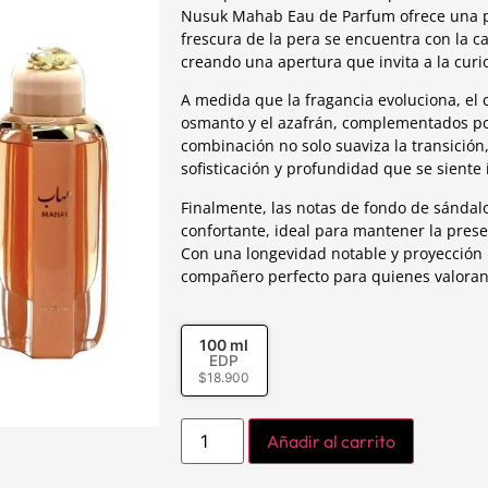
Nusuk Mahab Eau de Parfum ofrece una pro
frescura de la pera se encuentra con la cal
creando una apertura que invita a la curi
A medida que la fragancia evoluciona, el c
osmanto y el azafrán, complementados por
combinación no solo suaviza la transició
sofisticación y profundidad que se siente í
Finalmente, las notas de fondo de sándalo
confortante, ideal para mantener la prese
Con una longevidad notable y proyección 
compañero perfecto para quienes valora
100 ml
EDP
$
18.900
Añadir al carrito