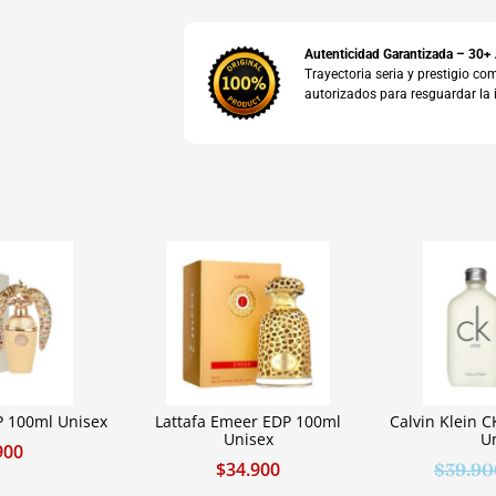
Autenticidad Garantizada – 30+
Trayectoria seria y prestigio 
autorizados para resguardar la 
P 100ml Unisex
Lattafa Emeer EDP 100ml
Calvin Klein 
Unisex
U
900
$
34.900
$
39.90