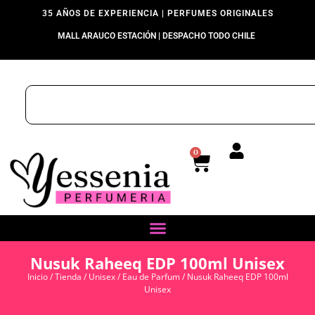
35 AÑOS DE EXPERIENCIA | PERFUMES ORIGINALES
MALL ARAUCO ESTACIÓN | DESPACHO TODO CHILE
0
Nusuk Raheeq EDP 100ml Unisex
Inicio
/
Tienda
/
Unisex
/
Eau de Parfum
/ Nusuk Raheeq EDP 100ml
Unisex