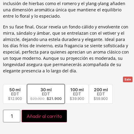
inclusión de hierbas como el romero y el ylang-ylang añaden
una dimensión aromática única que mantiene el equilibrio
entre lo floral y lo especiado.
En su fase final, Oscar revela un fondo cálido y envolvente con
mirra, sándalo y ámbar, que se entrelazan con el vetiver y el
almizcle, dejando una estela duradera y elegante. Ideal para
los días fríos de invierno, esta fragancia se siente sofisticada y
especial, perfecta para quienes aprecian un aroma clásico con
un toque moderno. Aunque su proyección es moderada, su
longevidad asegura que permanecerás acompañada de su
elegante presencia a lo largo del día.
Sale
50 ml
30 ml
100 ml
200 ml
EDT
EDT
EDT
EDT
$
12.900
$
29.900
$
21.900
$
39.900
$
59.900
Añadir al carrito