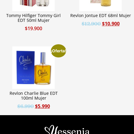
Tommy Hilfiger Tommy Girl
Revlon Jontue EDT 68ml Mujer
EDT 50ml Mujer
$
10.900
$
12.900
$
19.900
¡Oferta!
Revlon Charlie Blue EDT
100ml Mujer
$
5.990
$
6.990