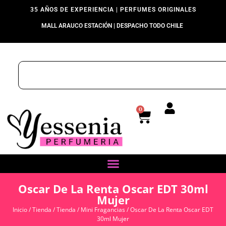
35 AÑOS DE EXPERIENCIA | PERFUMES ORIGINALES
MALL ARAUCO ESTACIÓN | DESPACHO TODO CHILE
0
Oscar De La Renta Oscar EDT 30ml
Mujer
Inicio
/
Tienda
/
Tienda
/
Mini Fragancias
/ Oscar De La Renta Oscar EDT
30ml Mujer