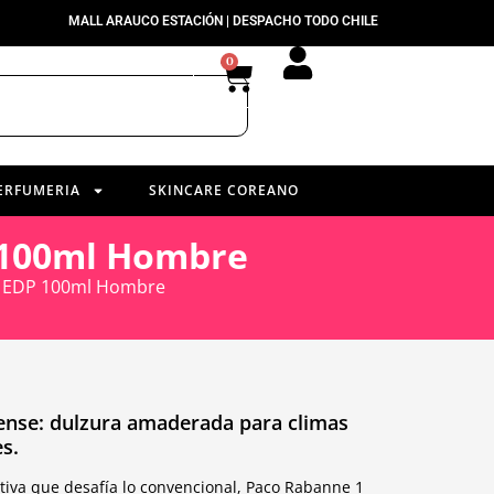
MALL ARAUCO ESTACIÓN | DESPACHO TODO CHILE
0
ERFUMERIA
SKINCARE COREANO
P 100ml Hombre
nse EDP 100ml Hombre
tense: dulzura amaderada para climas
s.
tiva que desafía lo convencional, Paco Rabanne 1