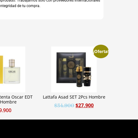
comprobado. Trabajamos sólo con proveedores internacionales
integridad de tu compra.
¡Oferta!
Renta Oscar EDT
Lattafa Asad SET 2Pcs Hombre
 Hombre
$
27.900
$
34.900
9.900