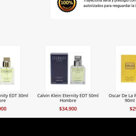
Trayectoria seria y prestigio 
autorizados para resguardar la 
rnity EDT 30ml
Calvin Klein Eternity EDT 50ml
Oscar De La 
bre
Hombre
90ml
900
$
34.900
$
2