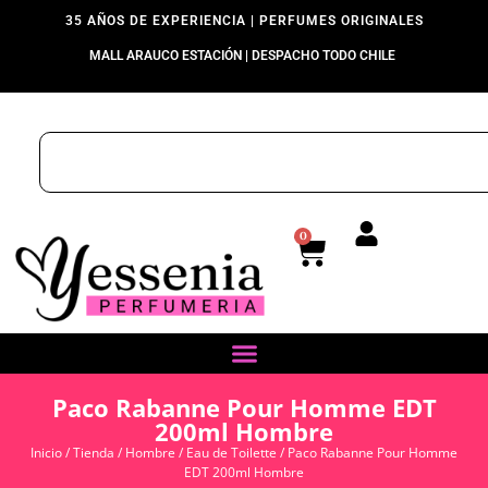
35 AÑOS DE EXPERIENCIA | PERFUMES ORIGINALES
MALL ARAUCO ESTACIÓN | DESPACHO TODO CHILE
0
Paco Rabanne Pour Homme EDT
200ml Hombre
Inicio
/
Tienda
/
Hombre
/
Eau de Toilette
/ Paco Rabanne Pour Homme
EDT 200ml Hombre