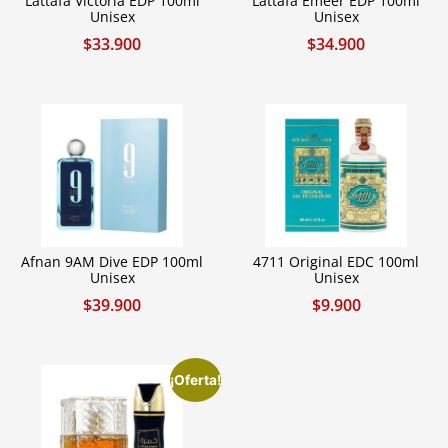
Lattafa Victoria EDP 100ml
Lattafa Emeer EDP 100ml
Unisex
Unisex
$
33.900
$
34.900
Afnan 9AM Dive EDP 100ml
4711 Original EDC 100ml
Unisex
Unisex
$
39.900
$
9.900
¡Oferta!