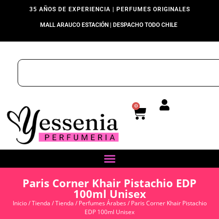
35 AÑOS DE EXPERIENCIA | PERFUMES ORIGINALES
MALL ARAUCO ESTACIÓN | DESPACHO TODO CHILE
0
Paris Corner Khair Pistachio EDP
100ml Unisex
Inicio
/
Tienda
/
Tienda
/
Perfumes Árabes
/ Paris Corner Khair Pistachio
EDP 100ml Unisex