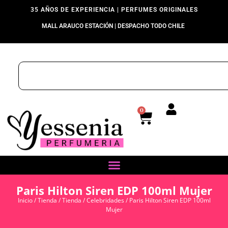
35 AÑOS DE EXPERIENCIA | PERFUMES ORIGINALES
MALL ARAUCO ESTACIÓN | DESPACHO TODO CHILE
0
Paris Hilton Siren EDP 100ml Mujer
Inicio
/
Tienda
/
Tienda
/
Celebridades
/ Paris Hilton Siren EDP 100ml
Mujer