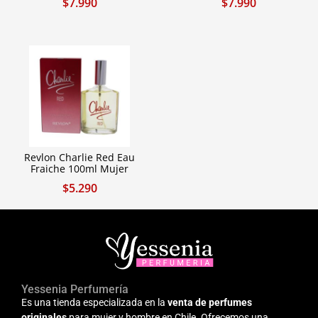
$
7.990
$
7.990
Revlon Charlie Red Eau
Fraiche 100ml Mujer
$
5.290
Yessenia Perfumería
Es una tienda especializada en la
venta de perfumes
originales
para mujer y hombre en Chile. Ofrecemos una