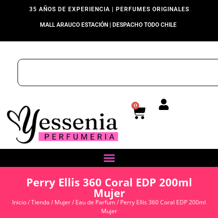
35 AÑOS DE EXPERIENCIA | PERFUMES ORIGINALES
MALL ARAUCO ESTACIÓN | DESPACHO TODO CHILE
0
Perry Ellis 360 Coral EDP 200ml
Mujer
Inicio
/
Tienda
/
Mujer
/
Eau de Parfum
/ Perry Ellis 360 Coral EDP 200ml
Mujer