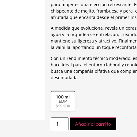
para mujer es una elección refrescante. E
chispeante de mojito, frambuesa y pera, e
afrutada que encanta desde el primer ins
A medida que evoluciona, revela un corazón
agua y la orquídea se entrelazan, creando 
mantiene su ligereza y atractivo. Finalmen
la vainilla, aportando un toque reconfort
Con un rendimiento técnico moderado, est
hace ideal para el entorno laboral y reun
busca una compañía olfativa que complem
desenfadada.
100 ml
EDP
$
29.900
Añadir al carrito