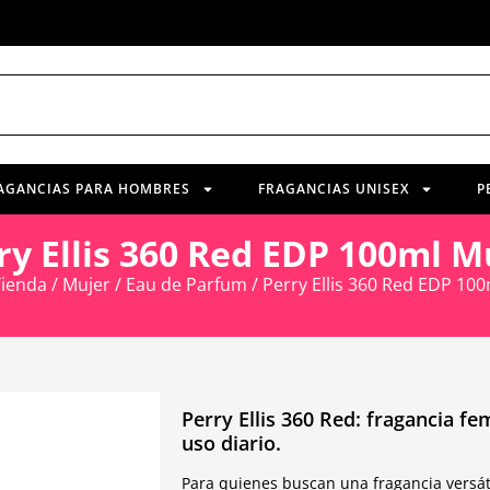
AGANCIAS PARA HOMBRES
FRAGANCIAS UNISEX
P
ry Ellis 360 Red EDP 100ml M
ienda
/
Mujer
/
Eau de Parfum
/ Perry Ellis 360 Red EDP 10
Perry Ellis 360 Red: fragancia fem
uso diario.
Para quienes buscan una fragancia versát