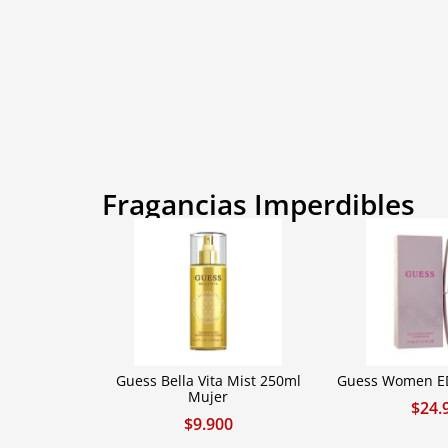
Fragancias Imperdibles
Guess Bella Vita Mist 250ml
Guess Women ED
Mujer
$
24.
$
9.900