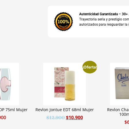
Autenticidad Garantizada – 30+
Trayectoria seria y prestigio 
autorizados para resguardar la 
¡Oferta!
P 75ml Mujer
Revlon Jontue EDT 68ml Mujer
Revlon Char
100m
900
$
10.900
$
12.900
$