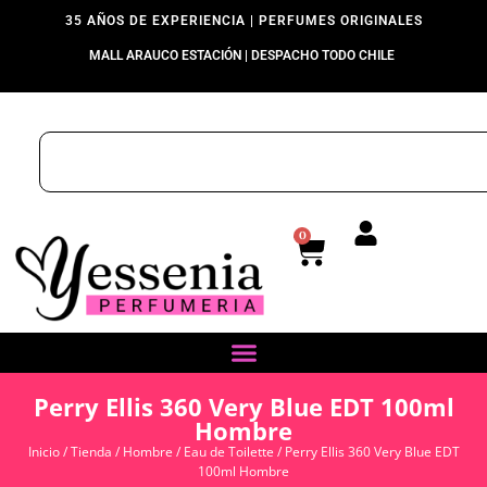
35 AÑOS DE EXPERIENCIA | PERFUMES ORIGINALES
MALL ARAUCO ESTACIÓN | DESPACHO TODO CHILE
0
Perry Ellis 360 Very Blue EDT 100ml
Hombre
Inicio
/
Tienda
/
Hombre
/
Eau de Toilette
/ Perry Ellis 360 Very Blue EDT
100ml Hombre