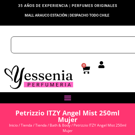
35 AÑOS DE EXPERIENCIA | PERFUMES ORIGINALES
MALL ARAUCO ESTACIÓN | DESPACHO TODO CHILE
0
Petrizzio ITZY Angel Mist 250ml
Mujer
Inicio
/
Tienda
/
Tienda
/
Bath & Body
/ Petrizzio ITZY Angel Mist 250ml
Mujer