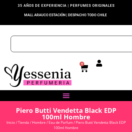
35 AÑOS DE EXPERIENCIA | PERFUMES ORIGINALES
MALL ARAUCO ESTACIÓN | DESPACHO TODO CHILE
0
Piero Butti Vendetta Black EDP
100ml Hombre
Inicio
/
Tienda
/
Hombre
/
Eau de Parfum
/ Piero Butti Vendetta Black EDP
100ml Hombre